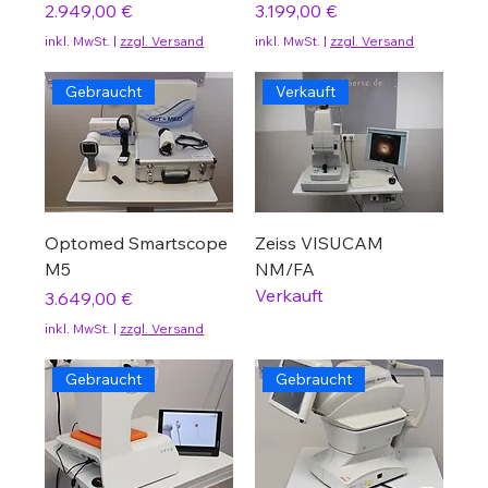
Preis
Preis
2.949,00 €
3.199,00 €
inkl. MwSt.
|
zzgl. Versand
inkl. MwSt.
|
zzgl. Versand
Gebraucht
Verkauft
Optomed Smartscope
Zeiss VISUCAM
M5
NM/FA
Verkauft
Preis
3.649,00 €
inkl. MwSt.
|
zzgl. Versand
Gebraucht
Gebraucht