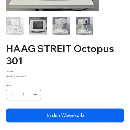
HAAG STREIT Octopus
301
Preis
3.499,00 €
inkl. MwSt.
|
zzgl. Versand
Anzahl
In den Warenkorb