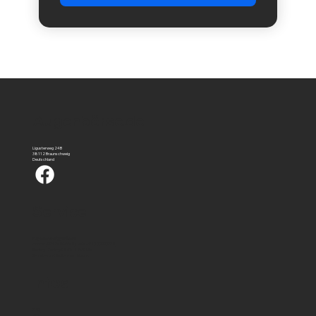
Augenbörse.de
Ligusterweg 24B
38112 Braunschweig
Deutschland
Service
augenboerse@gmail.com
Hotline:
0531 36249992
|
+49 (0) 172 7777332
Montag - Freitag: 08:30 - 18:30 Uhr
Samstag und Sontag geschlossen
Infos
FAQ
AGB